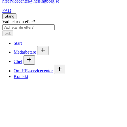
hrservicecenter@helsingborg.se
FAQ
Stäng
Vad letar du efter?
Sök
Start
Medarbetare
Chef
Om HR-servicecenter
Kontakt