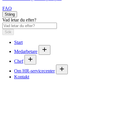
FAQ
Stäng
Vad letar du efter?
Sök
Start
Medarbetare
Chef
Om HR-servicecenter
Kontakt