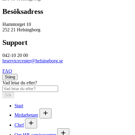
Besöksadress
Hamntorget 10
252 21 Helsingborg
Support
042-10 20 00
hrservicecenter@helsingborg.se
FAQ
Stäng
Vad letar du efter?
Sök
Start
Medarbetare
Chef
Om HR-servicecenter