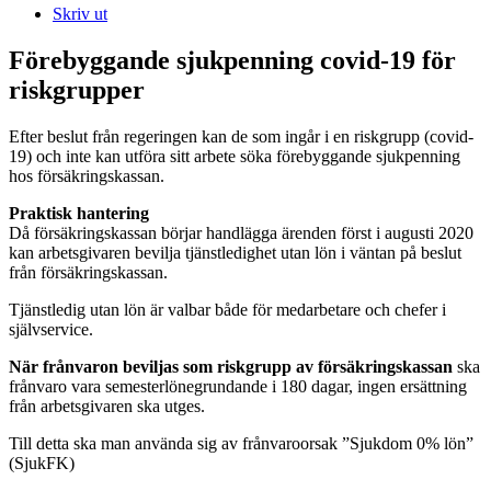
Skriv ut
Förebyggande sjukpenning covid-19 för
riskgrupper
Efter beslut från regeringen kan de som ingår i en riskgrupp (covid-
19) och inte kan utföra sitt arbete söka förebyggande sjukpenning
hos försäkringskassan.
Praktisk hantering
Då försäkringskassan börjar handlägga ärenden först i augusti 2020
kan arbetsgivaren bevilja tjänstledighet utan lön i väntan på beslut
från försäkringskassan.
Tjänstledig utan lön är valbar både för medarbetare och chefer i
självservice.
När frånvaron beviljas som riskgrupp av försäkringskassan
ska
frånvaro vara semesterlönegrundande i 180 dagar, ingen ersättning
från arbetsgivaren ska utges.
Till detta ska man använda sig av frånvaroorsak ”Sjukdom 0% lön”
(SjukFK)