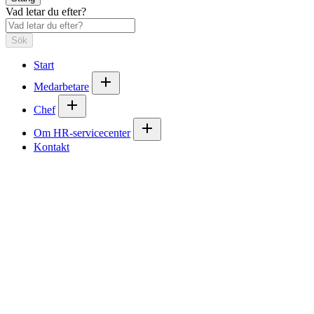
Vad letar du efter?
Sök
Start
Medarbetare
Chef
Om HR-servicecenter
Kontakt