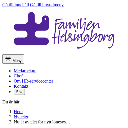
Gå till innehåll
Gå till huvudmeny
Meny
Medarbetare
Chef
Om HR-servicecenter
Kontakt
Sök
Du är här:
Hem
Nyheter
Nu är avtalet för nytt lönesys…