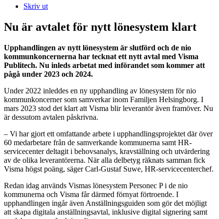
Skriv ut
Nu är avtalet för nytt lönesystem klart
Upphandlingen av nytt lönesystem är slutförd och de nio
kommunkoncernerna har tecknat ett nytt avtal med Visma
Publitech. Nu inleds arbetat med införandet som kommer att
pågå under 2023 och 2024.
Under 2022 inleddes en ny upphandling av lönesystem för nio
kommunkoncerner som samverkar inom Familjen Helsingborg. I
mars 2023 stod det klart att Visma blir leverantör även framöver. Nu
är dessutom avtalen påskrivna.
– Vi har gjort ett omfattande arbete i upphandlingsprojektet där över
60 medarbetare från de samverkande kommunerna samt HR-
servicecenter deltagit i behovsanalys, kravställning och utvärdering
av de olika leverantörerna. När alla delbetyg räknats samman fick
Visma högst poäng, säger Carl-Gustaf Suwe, HR-servicecenterchef.
Redan idag används Vismas lönesystem Personec P i de nio
kommunerna och Visma får därmed förnyat förtroende. I
upphandlingen ingår även Anställningsguiden som gör det möjligt
att skapa digitala anställningsavtal, inklusive digital signering samt