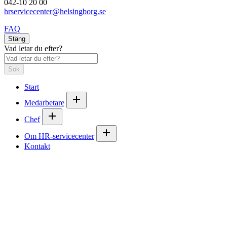
042-10 20 00
hrservicecenter@helsingborg.se
FAQ
Stäng
Vad letar du efter?
Sök
Start
Medarbetare
Chef
Om HR-servicecenter
Kontakt