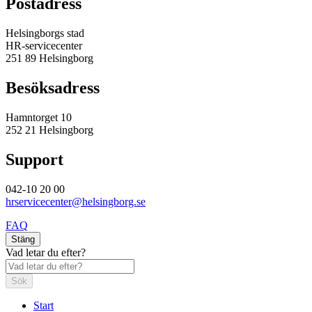
Postadress
Helsingborgs stad
HR-servicecenter
251 89 Helsingborg
Besöksadress
Hamntorget 10
252 21 Helsingborg
Support
042-10 20 00
hrservicecenter@helsingborg.se
FAQ
Stäng
Vad letar du efter?
Sök
Start