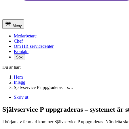
Meny
Medarbetare
Chef
Om HR-servicecenter
Kontakt
Sök
Du är här:
Hem
Inlägg
Självservice P uppgraderas – s…
Skriv ut
Självservice P uppgraderas – systemet är s
I början av februari kommer Självservice P uppgraderas. När detta sker