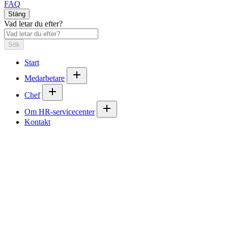
FAQ
Stäng
Vad letar du efter?
Sök
Start
Medarbetare
Chef
Om HR-servicecenter
Kontakt