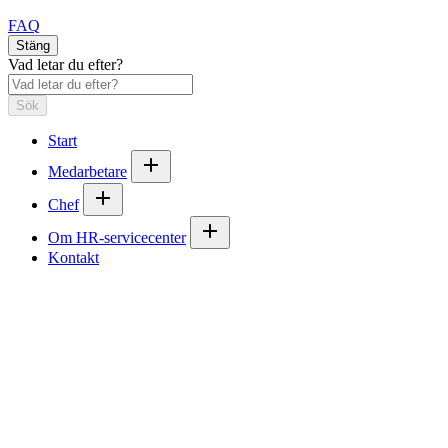
FAQ
Stäng
Vad letar du efter?
Sök
Start
Medarbetare
Chef
Om HR-servicecenter
Kontakt