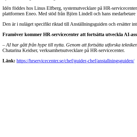
Idén föddes hos Linus Elfberg, systemutvecklare på HR-servicecenter
plattformen Eneo. Med stöd från Björn Lindell och hans medarbetare k
Den är i nuläget specifikt riktad till Anställningsguiden och ersätter i
Framöver kommer HR-servicecenter att fortsätta utveckla AI-assi
– AI har gått från hype till nytta. Genom att fortsätta utforska teknike
Chatarina Keidser, verksamhetsutvecklare på HR-servicecenter.
Länk:
https://hrservicecenter.se/chef/guider-chef/anstallningsguiden/