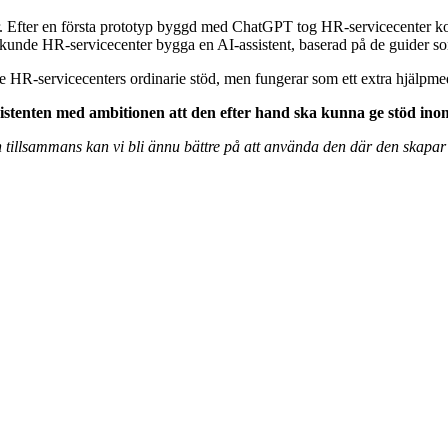
. Efter en första prototyp byggd med ChatGPT tog HR-servicecenter ko
unde HR-servicecenter bygga en AI-assistent, baserad på de guider som 
nte HR-servicecenters ordinarie stöd, men fungerar som ett extra hjälpmedel
stenten med ambitionen att den efter hand ska kunna ge stöd inom
n tillsammans kan vi bli ännu bättre på att använda den där den skapar vär