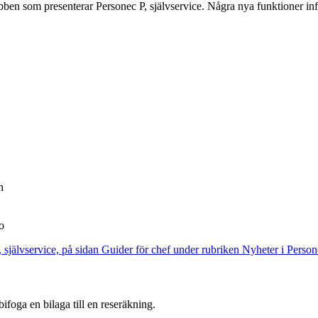
bben som presenterar Personec P, självservice. Några nya funktioner inf
n
o
självservice, på sidan Guider för chef under rubriken Nyheter i Personec
foga en bilaga till en reseräkning.