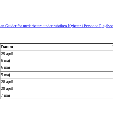
n Guider för medarbetare under rubriken Nyheter i Personec P, självser
Datum
29 april
6 maj
6 maj
5 maj
28 april
28 april
7 maj