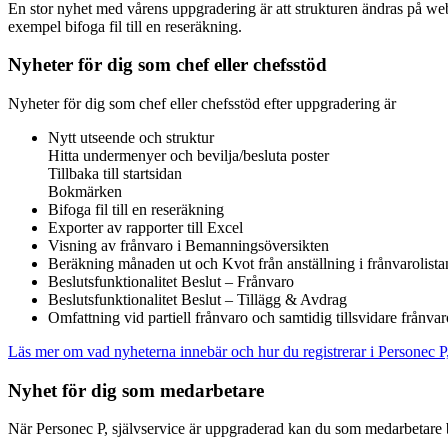
En stor nyhet med vårens uppgradering är att strukturen ändras på we
exempel bifoga fil till en reseräkning.
Nyheter för dig som chef eller chefsstöd
Nyheter för dig som chef eller chefsstöd efter uppgradering är
Nytt utseende och struktur
Hitta undermenyer och bevilja/besluta poster
Tillbaka till startsidan
Bokmärken
Bifoga fil till en reseräkning
Exporter av rapporter till Excel
Visning av frånvaro i Bemanningsöversikten
Beräkning månaden ut och Kvot från anställning i frånvarolista
Beslutsfunktionalitet Beslut – Frånvaro
Beslutsfunktionalitet Beslut – Tillägg & Avdrag
Omfattning vid partiell frånvaro och samtidig tillsvidare frånvar
Läs mer om vad nyheterna innebär och hur du registrerar i Personec P, 
Nyhet för dig som medarbetare
När Personec P, självservice är uppgraderad kan du som medarbetare bi