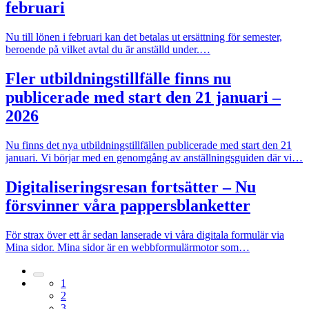
februari
Nu till lönen i februari kan det betalas ut ersättning för semester,
beroende på vilket avtal du är anställd under.…
Fler utbildningstillfälle finns nu
publicerade med start den 21 januari –
2026
Nu finns det nya utbildningstillfällen publicerade med start den 21
januari. Vi börjar med en genomgång av anställningsguiden där vi…
Digitaliseringsresan fortsätter – Nu
försvinner våra pappersblanketter
För strax över ett år sedan lanserade vi våra digitala formulär via
Mina sidor. Mina sidor är en webbformulärmotor som…
1
2
3