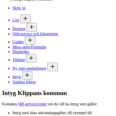
Skriv ut
Lön
Pension
Självservice och Inloggning
Guider
Mina sidor/Formulär
Blanketter
Tidplan
Ny som medarbetare
Intyg
Vanliga frågor
Intyg Klippans kommun
Kontakta
HR-servicecenter
om du vill ha intyg som gäller:
Intyg med dina inkomstuppgifter, till exempel till