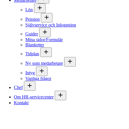
Medarbetare
Lön
Pension
Självservice och Inloggning
Guider
Mina sidor/Formulär
Blanketter
Tidplan
Ny som medarbetare
Intyg
Vanliga frågor
Chef
Om HR-servicecenter
Kontakt