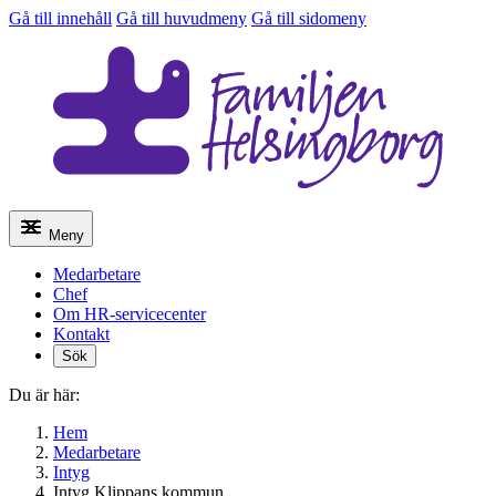
Gå till innehåll
Gå till huvudmeny
Gå till sidomeny
Meny
Medarbetare
Chef
Om HR-servicecenter
Kontakt
Sök
Du är här:
Hem
Medarbetare
Intyg
Intyg Klippans kommun