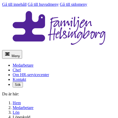
Gå till innehåll
Gå till huvudmeny
Gå till sidomeny
Meny
Medarbetare
Chef
Om HR-servicecenter
Kontakt
Sök
Du är här:
Hem
Medarbetare
Lön
Löneskuld