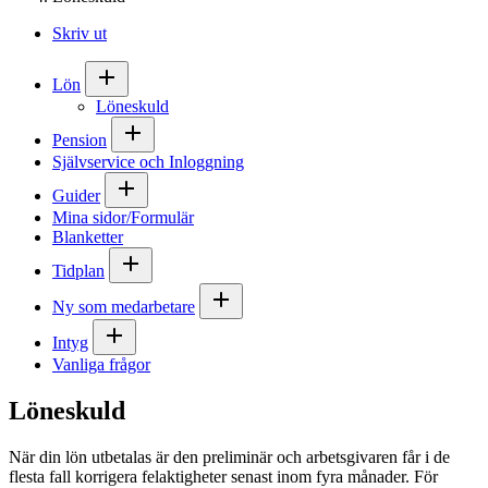
Skriv ut
Lön
Löneskuld
Pension
Självservice och Inloggning
Guider
Mina sidor/Formulär
Blanketter
Tidplan
Ny som medarbetare
Intyg
Vanliga frågor
Löneskuld
När din lön utbetalas är den preliminär och arbetsgivaren får i de
flesta fall korrigera felaktigheter senast inom fyra månader. För