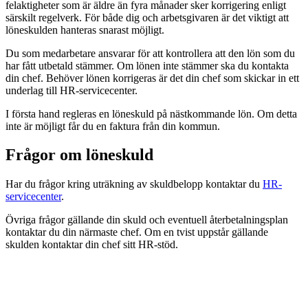
felaktigheter som är äldre än fyra månader sker korrigering enligt
särskilt regelverk. För både dig och arbetsgivaren är det viktigt att
löneskulden hanteras snarast möjligt.
Du som medarbetare ansvarar för att kontrollera att den lön som du
har fått utbetald stämmer. Om lönen inte stämmer ska du kontakta
din chef. Behöver lönen korrigeras är det din chef som skickar in ett
underlag till HR-servicecenter.
I första hand regleras en löneskuld på nästkommande lön. Om detta
inte är möjligt får du en faktura från din kommun.
Frågor om löneskuld
Har du frågor kring uträkning av skuldbelopp kontaktar du
HR-
servicecenter
.
Övriga frågor gällande din skuld och eventuell återbetalningsplan
kontaktar du din närmaste chef. Om en tvist uppstår gällande
skulden kontaktar din chef sitt HR-stöd.