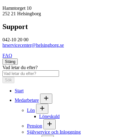
Hamntorget 10
252 21 Helsingborg
Support
042-10 20 00
hrservicecenter@helsingborg.se
FAQ
Stäng
Vad letar du efter?
Sök
Start
Medarbetare
Lön
Löneskuld
Pension
Självservice och Inloggning