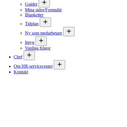
Guider
Mina sidor/Formulär
Blanketter
Tidplan
Ny som medarbetare
Intyg
Vanliga frågor
Chef
Om HR-servicecenter
Kontakt