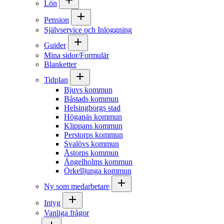
Lön
Pension
Självservice och Inloggning
Guider
Mina sidor/Formulär
Blanketter
Tidplan
Bjuvs kommun
Båstads kommun
Helsingborgs stad
Höganäs kommun
Klippans kommun
Perstorps kommun
Svalövs kommun
Åstorps kommun
Ängelholms kommun
Örkelljunga kommun
Ny som medarbetare
Intyg
Vanliga frågor