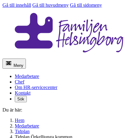
Gå till innehåll
Gå till huvudmeny
Gå till sidomeny
Meny
Medarbetare
Chef
Om HR-servicecenter
Kontakt
Sök
Du är här:
Hem
Medarbetare
Tidplan
Tidplan Örkelljunga kommun