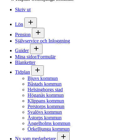
Skriv ut
Lön
Pension
Självservice och Inloggning
Guider
Mina sidor/Formulär
Blanketter
Tidplan
Bjuvs kommun
Båstads kommun
Helsingborgs stad
Höganäs kommun
Klippans kommun
Perstorps kommun
Svalövs kommun
Åstorps kommun
Ängelholms kommun
Örkelljunga kommun
Ny som medarbetare