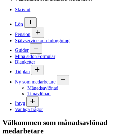
Skriv ut
Lön
Pension
Självservice och Inloggning
Guider
Mina sidor/Formulär
Blanketter
Tidplan
Ny som medarbetare
Månadsavlönad
Timavlönad
Intyg
Vanliga frågor
Välkommen som månadsavlönad
medarbetare