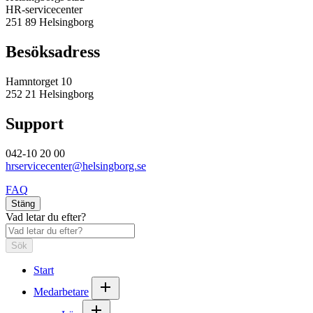
HR-servicecenter
251 89 Helsingborg
Besöksadress
Hamntorget 10
252 21 Helsingborg
Support
042-10 20 00
hrservicecenter@helsingborg.se
FAQ
Stäng
Vad letar du efter?
Sök
Start
Medarbetare