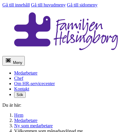
Gå till innehåll
Gå till huvudmeny
Gå till sidomeny
Meny
Medarbetare
Chef
Om HR-servicecenter
Kontakt
Sök
Du är här:
Hem
Medarbetare
Ny som medarbetare
Välkommen som månadsavlönad me…