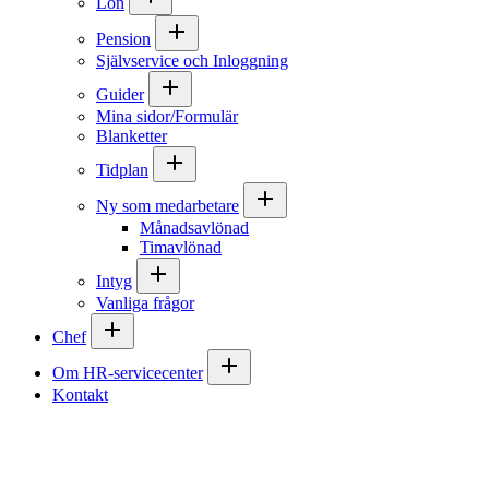
Lön
Pension
Självservice och Inloggning
Guider
Mina sidor/Formulär
Blanketter
Tidplan
Ny som medarbetare
Månadsavlönad
Timavlönad
Intyg
Vanliga frågor
Chef
Om HR-servicecenter
Kontakt