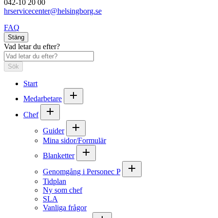
042-10 20 00
hrservicecenter@helsingborg.se
FAQ
Stäng
Vad letar du efter?
Sök
Start
Medarbetare
Chef
Guider
Mina sidor/Formulär
Blanketter
Genomgång i Personec P
Tidplan
Ny som chef
SLA
Vanliga frågor