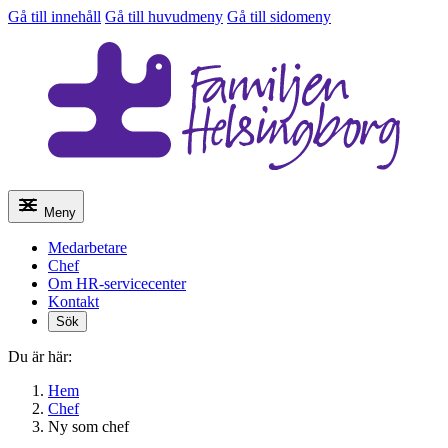
Gå till innehåll
Gå till huvudmeny
Gå till sidomeny
Meny
Medarbetare
Chef
Om HR-servicecenter
Kontakt
Sök
Du är här:
Hem
Chef
Ny som chef