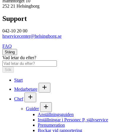
Hamntorget 10
252 21 Helsingborg
Support
042-10 20 00
hrservicecenter@helsingborg.se
FAQ
Stäng
Vad letar du efter?
Sök
Start
Medarbetare
Chef
Guider
Anställningsguiden
Inställningar i Personec P, självservice
Prenumeration
Bockar vid rapportering