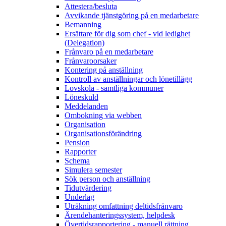
Attestera/besluta
Avvikande tjänstgöring på en medarbetare
Bemanning
Ersättare för dig som chef - vid ledighet
(Delegation)
Frånvaro på en medarbetare
Frånvaroorsaker
Kontering på anställning
Kontroll av anställningar och lönetillägg
Lovskola - samtliga kommuner
Löneskuld
Meddelanden
Ombokning via webben
Organisation
Organisationsförändring
Pension
Rapporter
Schema
Simulera semester
Sök person och anställning
Tidutvärdering
Underlag
Uträkning omfattning deltidsfrånvaro
Ärendehanteringssystem, helpdesk
Övertidsrapportering - manuell rättning