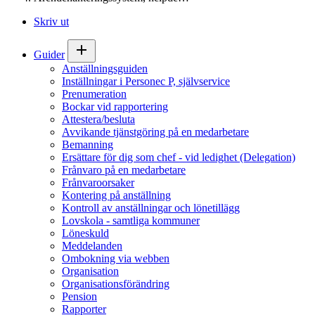
Skriv ut
Guider
Anställningsguiden
Inställningar i Personec P, självservice
Prenumeration
Bockar vid rapportering
Attestera/besluta
Avvikande tjänstgöring på en medarbetare
Bemanning
Ersättare för dig som chef - vid ledighet (Delegation)
Frånvaro på en medarbetare
Frånvaroorsaker
Kontering på anställning
Kontroll av anställningar och lönetillägg
Lovskola - samtliga kommuner
Löneskuld
Meddelanden
Ombokning via webben
Organisation
Organisationsförändring
Pension
Rapporter