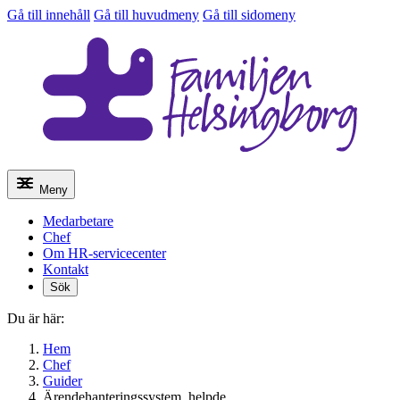
Gå till innehåll
Gå till huvudmeny
Gå till sidomeny
Meny
Medarbetare
Chef
Om HR-servicecenter
Kontakt
Sök
Du är här:
Hem
Chef
Guider
Ärendehanteringssystem, helpde…