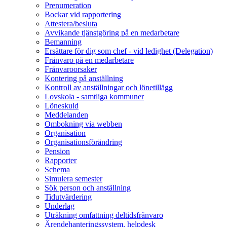
Prenumeration
Bockar vid rapportering
Attestera/besluta
Avvikande tjänstgöring på en medarbetare
Bemanning
Ersättare för dig som chef - vid ledighet (Delegation)
Frånvaro på en medarbetare
Frånvaroorsaker
Kontering på anställning
Kontroll av anställningar och lönetillägg
Lovskola - samtliga kommuner
Löneskuld
Meddelanden
Ombokning via webben
Organisation
Organisationsförändring
Pension
Rapporter
Schema
Simulera semester
Sök person och anställning
Tidutvärdering
Underlag
Uträkning omfattning deltidsfrånvaro
Ärendehanteringssystem, helpdesk