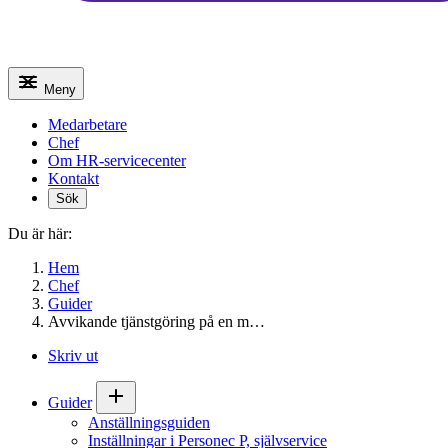
Meny
Medarbetare
Chef
Om HR-servicecenter
Kontakt
Sök
Du är här:
Hem
Chef
Guider
Avvikande tjänstgöring på en m…
Skriv ut
Guider
Anställningsguiden
Inställningar i Personec P, självservice