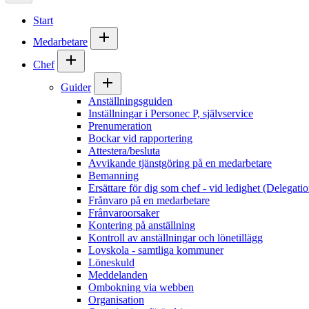
Start
Medarbetare
Chef
Guider
Anställningsguiden
Inställningar i Personec P, självservice
Prenumeration
Bockar vid rapportering
Attestera/besluta
Avvikande tjänstgöring på en medarbetare
Bemanning
Ersättare för dig som chef - vid ledighet (Delegatio
Frånvaro på en medarbetare
Frånvaroorsaker
Kontering på anställning
Kontroll av anställningar och lönetillägg
Lovskola - samtliga kommuner
Löneskuld
Meddelanden
Ombokning via webben
Organisation